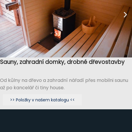
Sauny, zahradní domky, drobné dřevostavby
Od kůlny na dřevo a zahradní nářadí přes mobilni saunu
až po kancelář či tiny house.
>> Položky v našem katalogu <<