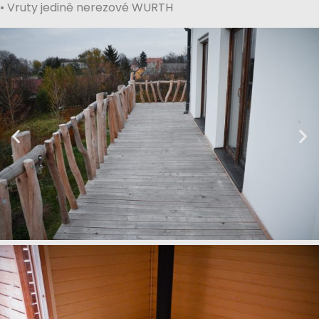
• Vruty jedině nerezové WURTH