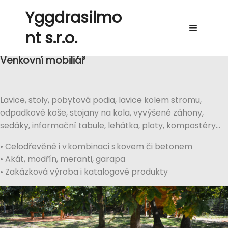
Yggdrasilmo
nt s.r.o.
Venkovní mobiliář
Lavice, stoly, pobytová podia, lavice kolem stromu,
odpadkové koše, stojany na kola,
vyvýšené
záhony,
sedáky, informační tabule, lehátka, ploty, kompostéry…
• Celodřevěné i v kombinaci s kovem či betonem
• Akát, modřín, meranti, garapa
• Zakázková výroba i katalogové produkty