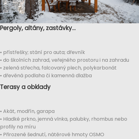
Pergoly, altány, zastávky…
• přístřešky; stání pro auta; dřevník
• do školních zahrad, veřejného prostoru i na zahradu
• zelená střecha, falcovaný plech, polykarbonát
• dřevěná podlaha či kamenná dlažba
Terasy a obklady
• Akát, modřín, garapa
• Hladké prkno, jemná vlnka, palubky, rhombus nebo
profily na míru
• Přirozené šednutí, nátěrové hmoty OSMO